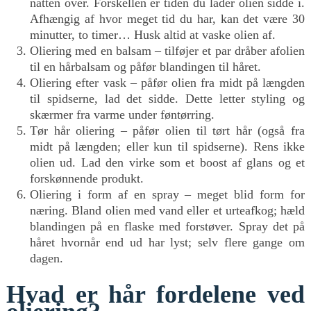
natten over. Forskellen er tiden du lader olien sidde i.
Afhængig af hvor meget tid du har, kan det være 30
minutter, to timer… Husk altid at vaske olien af.
Oliering med en balsam – tilføjer et par dråber afolien
til en hårbalsam og påfør blandingen til håret.
Oliering efter vask – påfør olien fra midt på længden
til spidserne, lad det sidde. Dette letter styling og
skærmer fra varme under føntørring.
Tør hår oliering – påfør olien til tørt hår (også fra
midt på længden; eller kun til spidserne). Rens ikke
olien ud. Lad den virke som et boost af glans og et
forskønnende produkt.
Oliering i form af en spray – meget blid form for
næring. Bland olien med vand eller et urteafkog; hæld
blandingen på en flaske med forstøver. Spray det på
håret hvornår end ud har lyst; selv flere gange om
dagen.
Hvad er hår fordelene ved